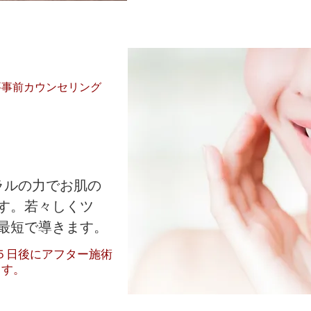
♦︎要事前カウンセリング
ネラルの力でお肌の
す。若々しくツ
最短で導きます。
５日後にアフター施術
ます。