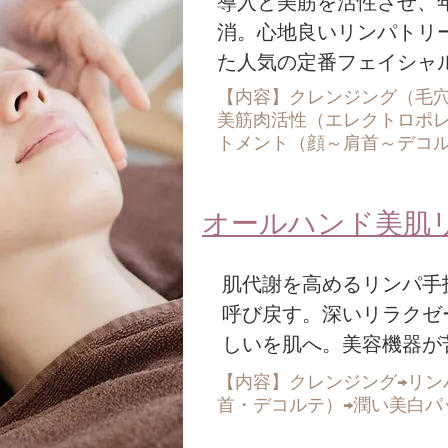
導入と美筋を活性させ、
消。心地良いリンパトリ
た人気の定番フェイシャル
【内容】クレンジング（毛
美筋肉活性（エレクトロポレ
トメント（顔～肩首～デコル
オールハンド美肌
肌代謝を高めるリンパ手
呼び戻す。深いリラクゼ
しいを肌へ。美容機器が
【内容】クレンジング→リン
首・デコルテ）→潤い美白パッ