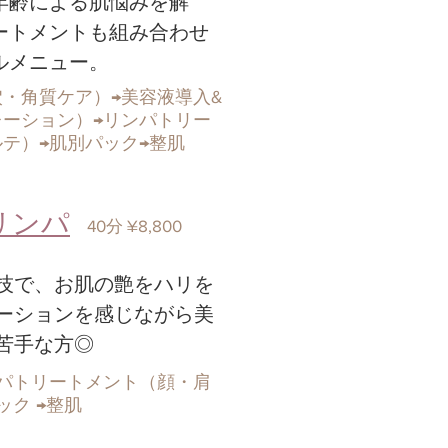
年齢による肌悩みを解
ートメントも組み合わせ
​メニュー。
穴・角質ケア）
→美容液導入&
ーション）→リンパトリー
テ）→肌別パック→整肌
リンパ
​40分 ¥8,800
技で、お肌の艶をハリを
ーションを感じながら美
苦手な方◎
パトリートメント（顔・肩
ク →整肌