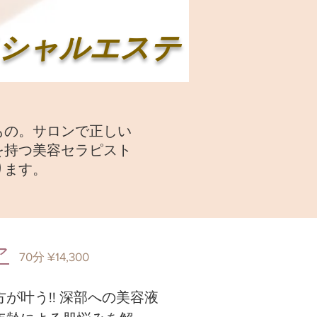
シャルエステ
もの。サロンで正しい
を持つ美容セラピスト
ります。
ア
​70分 ¥14,300
が叶う!! 深部への美容液